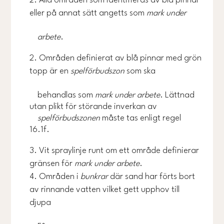
Alla områden som identifieras av blå pinnar
eller på annat sätt angetts som
mark under
arbete
.
Områden definierat av blå pinnar med grön
topp är en
spelförbudszon
som ska
behandlas som
mark under arbete
. Lättnad
utan plikt för störande inverkan av
spelförbudszonen
måste tas enligt regel
16.1f.
Vit spraylinje runt om ett område definierar
gränsen för
mark under arbete
.
Områden i
bunkrar
där sand har förts bort
av rinnande vatten vilket gett upphov till
djupa