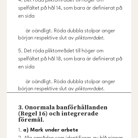
Det röda pliktområdet till höger om
spelfältet på hål 14, som bara är definierat på
en sida
är oändligt. Röda dubbla stolpar anger
början respektive slut av
pliktområdet
.
Det röda pliktområdet till höger om
spelfältet på hål 18, som bara är definierat på
en sida
är oändligt. Röda dubbla stolpar anger
början respektive slut av
pliktområdet
.
3. Onormala banförhållanden
(Regel 16) och integrerade
föremål.
a) Mark under arbete