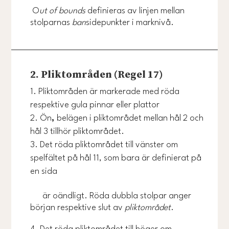
O
ut of bounds
definieras av linjen mellan
stolparnas
ban
sidepunkter i marknivå.
2. Pliktområden (Regel 17)
Pliktområden är markerade med röda
respektive gula pinnar eller plattor
Ön
,
belägen i pliktområdet mellan hål 2 och
hål 3 tillhör pliktområdet.
Det röda pliktområdet till vänster om
spelfältet på hål 11, som bara är definierat på
en sida
är oändligt. Röda dubbla stolpar anger
början respektive slut av
pliktområdet
.