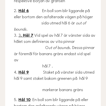
respektive början av gränsen
Hål 6
En boll som blir liggande på
eller bortom den asfalterade vägen på höger
sida utmed hål 6 är
out of
bounds
.
3
. Hål 7
Vid spel av hål 7 är vänster sida av
hålet som definieras av vita pinnar
O
ut of bounds.
Dessa pinnar
är föremål för banans gräns endast vid spel
av
hål 7 .
Hål 9
Staket på vänster sida utmed
hål 9 samt staket bakom greenen på hål 9
markerar banans gräns
Hål 10
En boll som blir liggande på eller