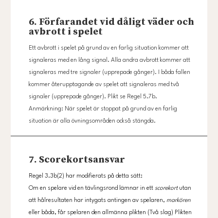
6. Förfarandet vid dåligt väder och
avbrott i spelet
Ett avbrott i spelet på grund av en farlig situation kommer att
signaleras med en lång signal. Alla andra avbrott kommer att
signaleras med tre signaler (upprepade gånger). I båda fallen
kommer återupptagande av spelet att signaleras med två
signaler (upprepade gånger). Plikt se Regel 5.7b.
Anmärkning: När spelet är stoppat på grund av en farlig
situation är alla övningsområden också stängda.
7. Scorekortsansvar
Regel 3.3b(2) har modifierats på detta sätt:
Om en spelare vid en tävlingsrond lämnar in ett
scorekort
utan
att hålresultaten har intygats antingen av spelaren,
markören
eller båda, får spelaren den allmänna plikten (Två slag) Plikten