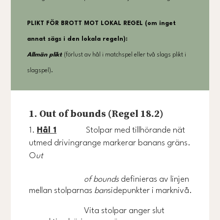
PLIKT FÖR BROTT MOT LOKAL REGEL (om inget
annat sägs i den lokala regeln):
Allmän plikt
(förlust av hål i matchspel eller två slags plikt i
slagspel).
1. Out of bounds (Regel 18.2)
Hål 1
Stolpar med tillhörande nät
utmed drivingrange markerar banans gräns.
O
ut
of bounds
definieras av linjen
mellan stolparnas
ban
sidepunkter i marknivå.
Vita stolpar anger slut