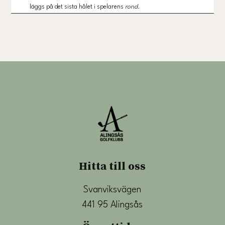
läggs på det sista hålet i spelarens
rond.
Hitta till oss
Svanviksvägen
441 95 Alingsås