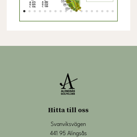
Hitta till oss
Svanviksvägen
441 95 Alingsås